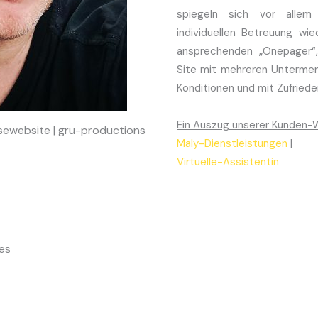
spiegeln sich vor allem
individuellen Betreuung wie
ansprechenden „Onepager“
Site mit mehreren Untermenu
Konditionen und mit Zufriede
Ein Auszug unserer Kunden-
ewebsite | gru-productions
Maly-Dienstleistungen
|
Virtuelle-Assistentin
es