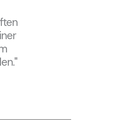
ften
iner
um
en."