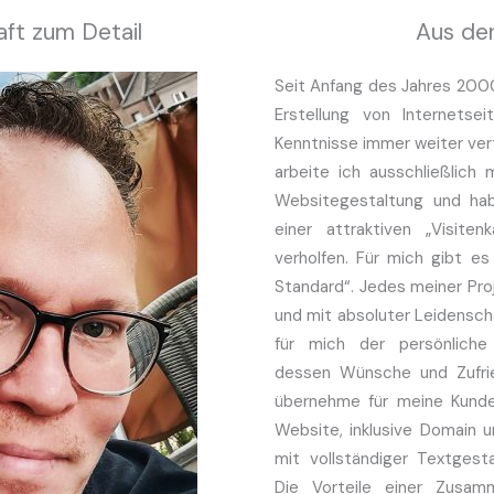
ft zum Detail
Aus der
Seit Anfang des Jahres 2000
Erstellung von Internetse
Kenntnisse immer weiter vert
arbeite ich ausschließlich
Websitegestaltung und hab
einer attraktiven „Visite
verholfen. Für mich gibt e
Standard“. Jedes meiner Proje
und mit absoluter Leidenscha
für mich der persönliche
dessen Wünsche und Zufried
übernehme für meine Kunde
Website, inklusive Domain 
mit vollständiger Textges
Die Vorteile einer Zusam