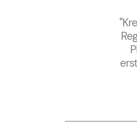
"Kr
Reg
P
ers