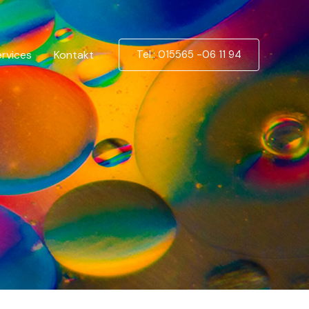
ervices
Kontakt
Tel.: 015565 -06 11 94